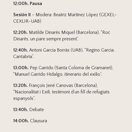
12:00h. Pausa
Sesión II
– Modera: Beatriz Martínez López (GEXEL-
CEXLIR-UAB)
12:20h.
Matilde Dinarès Miquel (Barcelona), “Roc
Dinarès, un pare sempre present”.
12:40h.
Antoni Garcia Borràs (UAB), “Regino Garcia.
Cantabria”.
13:00h.
Pep Garrido (Santa Coloma de Gramanet),
“Manuel Garrido Hidalgo, itinerario del exilio”.
13:20h.
François Jené Canovas (Barcelona),
“Nacionalitat i Exili, testimoni d’un fill de refugiats
espanyols”.
13:40h.
Debate
14:00h.
Clausura