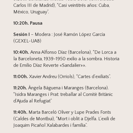
Carlos III de Madrid), “Casi veintitrés años: Cuba,
México, Uruguay”.
10:20h. Pausa
Sesión I
– Modera : José Ramón López García
(GEXEL-UAB)
10:40h.
Anna Alfonso Díaz (Barcelona), “De Lorca a
la Barceloneta, 1939-1950 exilio a la sombra. Historia
de Emilio Díaz Reverte «Sandalier»».
11:00h.
Xavier Andreu (Orriols), “Cartes d’exiliats”.
11:20h.
Àngela Báguena i Maranges (Barcelona).
“Isidra Maranges i Prat: treballar al Comitè Britànic
d’Ajuda al Refugiat”
11:40h.
Marta Barceló Oliver y Lupe Prades Fonts
(Caldes de Montbui), “Mort i oblit a Djelfa. L’exili de
Joaquim Picañol Xalabardes i família”.