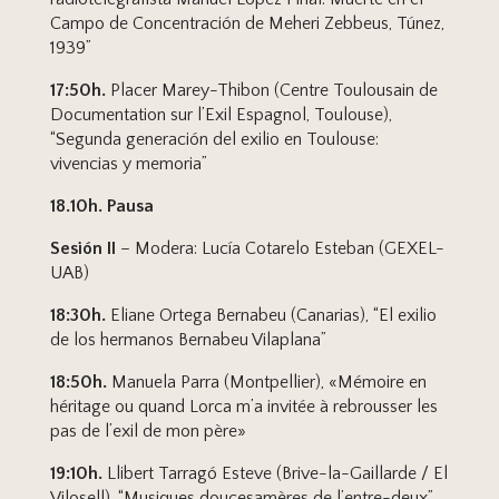
Campo de Concentración de Meheri Zebbeus, Túnez,
1939”
17:50h.
Placer Marey-Thibon (Centre Toulousain de
Documentation sur l’Exil Espagnol, Toulouse),
“Segunda generación del exilio en Toulouse:
vivencias y memoria”
18.10h. Pausa
Sesión II
– Modera: Lucía Cotarelo Esteban (GEXEL-
UAB)
18:30h.
Eliane Ortega Bernabeu (Canarias), “El exilio
de los hermanos Bernabeu Vilaplana”
18:50h.
Manuela Parra (Montpellier), «Mémoire en
héritage ou quand Lorca m’a invitée à rebrousser les
pas de l’exil de mon père»
19:10h.
Llibert Tarragó Esteve (Brive-la-Gaillarde / El
Vilosell), “Musiques doucesamères de l’entre-deux”